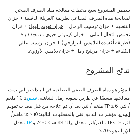
يتضمن المشروع سبع محطات معالجة مياه الصرف الصحي
لمعالجة مياه الصرف الصناعي بطريقة 'الغربلة الدقيقة + خزان
التنظيم + خزان ترسيب الرمال +
خزان تعويم الهواء
+ خزان
تحمض التحلل المائي + خزان كيميائي حيوي مدمج A / O
(طريقة أكسدة التلامس البيولوجي) + خزان ترسيب عالي
الكفاءة + خزان مرشح رمل + خزان تلامس الأوزون.
نتائج المشروع
المؤثر هو مياه الصرف الصحي الصناعية في البلدات والتي تمت
معالجتها مسبقًا عن طريق تسوية رمل الشاشة،
سس
≥ 110 ملغم
/ لتر، TP ≥ 6 ملغم / لتر. بعد أن تم علاجه من قبل
معدات تعويم
الهواء
، مؤشرات التدفق تفي بالمتطلبات التالية: SS≥ 10 ملغم/
لتر، TP< 1.8 ملغم/لتر. معدل إزالة SS هو ≥90%، و
TP
معدل
الإزالة هو ≥70%.