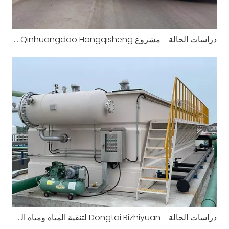
دراسات الحالة - مشروع Qinhuangdao Hongqisheng للإلكترونيات الدقيقة لمياه الصرف الصحي العضوية
دراسات الحالة - Dongtai Bizhiyuan لتنقية المياه ومياه الصرف الصناعي