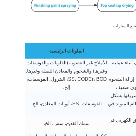
الملوثات الرئيسية
أثناء عملية
الأملاح غير العضوية (القلويات والفوسفات
وغيرها) والشحوم والمعادن الثقيلة وغيرها.
إزالة الشحوم
SS، CODCr، BOD، البترول، الفوسفات،
لوي ضعيف
إلخ.
صريفها بشكل
م المتولد في
الفوسفات، SS، أيونات المعادن، الخ.
ق الكهربي في
سمك القد
، سس، الخ.
Cr