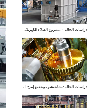
دراسات الحالة - مشروع الطلاء الكهربائي لمياه الصرف الصحي لمؤسسة جيانغسو
دراسات الحالة-تشانغتشو دونغفنغ إنتاج الآلات الزراعية معالجة مياه الصرف الصحي