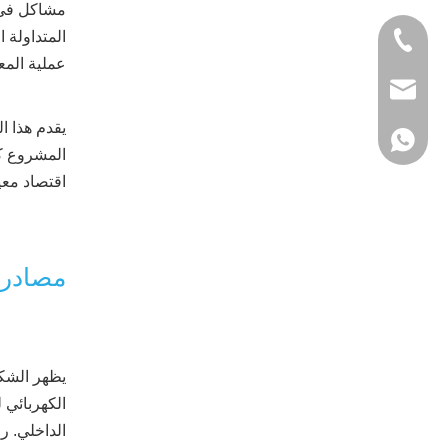
مشاكل في ح
المتداولة 
+86-1886180048
عملية المع
service@wxyos
يقدم هذا ا
+86-1886180048
المشروع كي
اقتصاد معي
مصادر 
الداخلي. ر