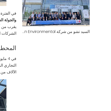
في الفترة من 2 إلى 14 م
والجولة الد
يقرب من أس
السيد تشو من شركة Yosun Environmental ينضم إلى بعثة سوتشو البيئية إلى أوروبا: IFAT ميونيخ 2026 وزيارة محطة معالجة مياه الصرف الصحي الراسخة
الشركات الب
المحطة 1: IFAT ميونيخ 2026 - المعرض التجاري البيئي ال
في 4 مايو، وصل الوفد إلى مركز معرض ميونيخ التجاري والتقط
الآلاف من 