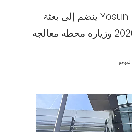
السيد تشو من شركة Yosun Environmental ينضم إلى بعثة
سوتشو البيئية إلى أوروبا: IFAT ميونيخ 2026 وزيارة محطة معالجة
لموقع