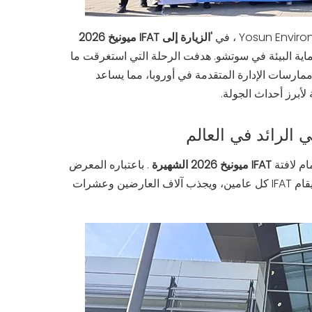
'الزيارة إلى IFAT ميونيخ 2026
اية البيئة في سوتشو. هدفت الرحلة التي استغرقت ما
ارسات الإدارة المتقدمة في أوروبا، مما يساعد
 لأبرز أحداث الجولة.
ام لافتة
IFAT ميونيخ 2026 الشهيرة
. باعتباره المعرض
التجاري الرائد عالميًا لإدارة المياه ومياه الصرف الصحي والنفايات والمواد الخام، يقام IFAT كل عامين، ويجذب آلاف العارضين وعشرات