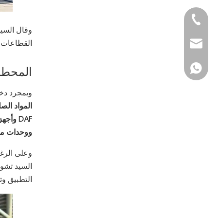
+86-1886180048
القطاعات ا
service@wxyos
+86-1886180048
المحطة الثانية
وبمجرد دخو
المواد الصل
DAF وأجهزة تنقية Lamella)
ووحدات مع
وعلى الرغم
السيد تشو 
التطبيق وت