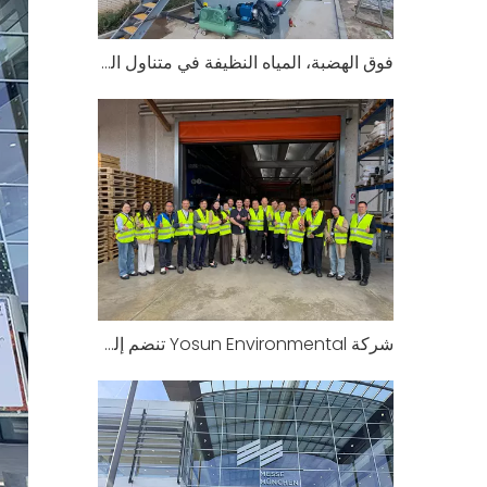
فوق الهضبة، المياه النظيفة في متناول اليد: نظام Yosun DAF يعمل بنجاح في Xizang بالصين لحماية البيئة المائية على ارتفاعات عالية
شركة Yosun Environmental تنضم إلى الجولة الدراسية الأوروبية لجمعية صناعة حماية البيئة في سوتشو: زيارة المقر الرئيسي لشركة CRI-MAN في إيطاليا