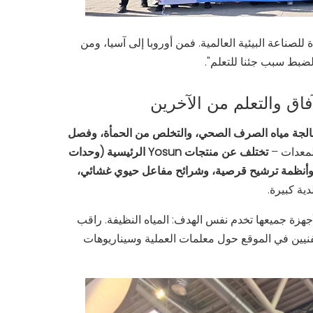
 بالنبض النابض بالحياة للصناعة البيئية العالمية. فمن أوروبا إلى آسيا، ومن
الضبط سبب جئنا للتعلم".
الجة مياه الصرف الصحي، والتخلص من الحمأة، وفصل
لمعدات –
تختلف عن منتجات Yosun الرئيسية (وحدات
ة، وأنظمة ترشيح قرصية، وشرائح مفاعل حيوي غشائي،
ة كبيرة.
أجهزة جميعها تخدم نفس الهدف: المياه النظيفة. راقب
نيين في الموقع حول معلمات العملية وسيناريوهات